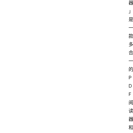
的
P
D
F 
和