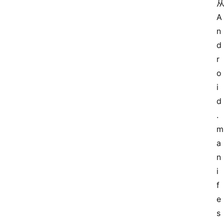
从
A
n
d
r
o
i
d
.
m
a
n
i
f
电
脑
e
s