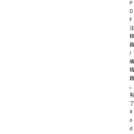
P
D
F 
/
了
X
o
d