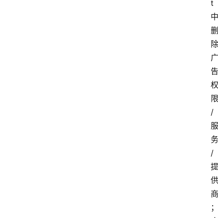
t 
安
卓
盒
子
/
扩
展
/
精
选
查看会员权益
登录
注册
源