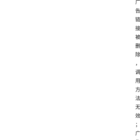
码
提
升
分
享
收
藏
夹
更