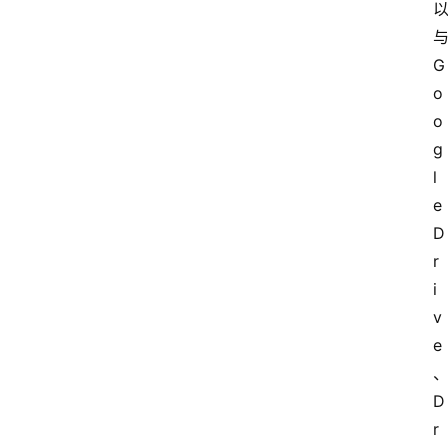
与
G
o
o
g
l
e 
D
r
i
v
e
D
r