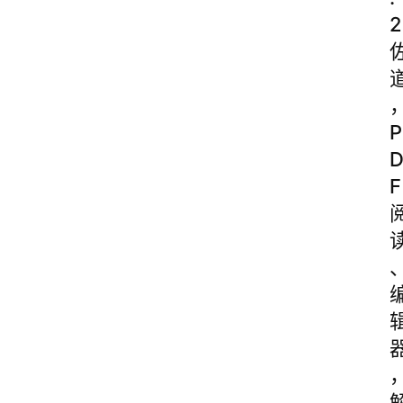
2
P
F