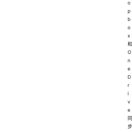
o
p
b
o
x 
和
O
n
e
D
r
i
v
e 