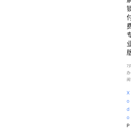
7
办
阅
X
o
d
o
P