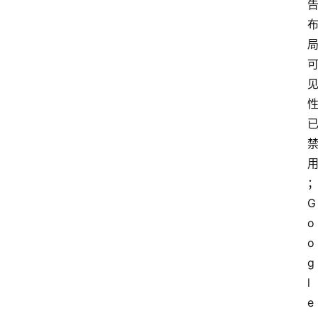
多
G
o
o
g
l
e 