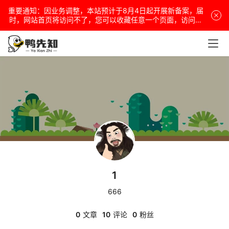
重要通知：因业务调整，本站预计于8月4日起开展新备案，届
电
时，网站首页将访问不了，您可以收藏任意一个页面，访问网
站！
脑
安
卓
盒
子
1
扩
展
666
0
文章
10
评论
0
粉丝