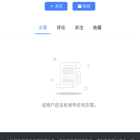
精
关注
私信
选
查看会员权益
登录
注册
文章
评论
关注
收藏
源
码
提
升
分
享
该用户还没有发布任何文章。
收
藏