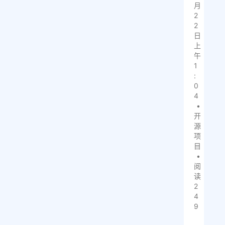
月
2
2
日
上
午
1
:
0
4
•
开
源
项
目
•
阅
读
2
4
9