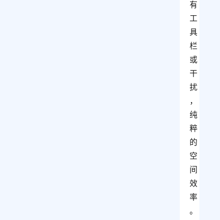
有
工
具
栏
或
干
扰
，
纯
粹
的
空
间
效
率
。