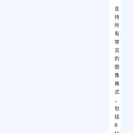
支
持
所
有
常
见
的
图
像
格
式
，
包
括 
B