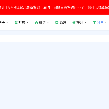
预计于8月4日起开展新备案，届时，网站首页将访问不了，您可以收藏任
盒子
扩展
精选
源码
提升
分享