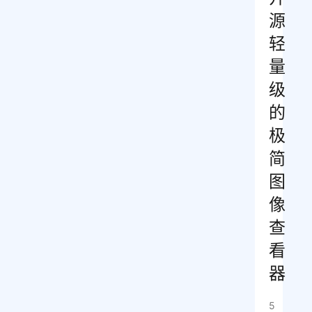
源
轻
量
级
的
极
简
图
像
查
看
器
5