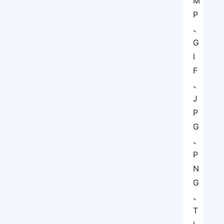
M
P
、
G
I
F
、
J
P
G
、
P
N
G
、
T