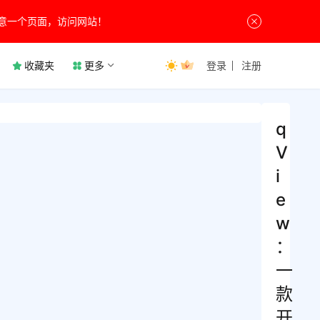
意一个页面，访问网站！
收藏夹
更多
登录
注册
q
V
i
e
w
：
一
款
开