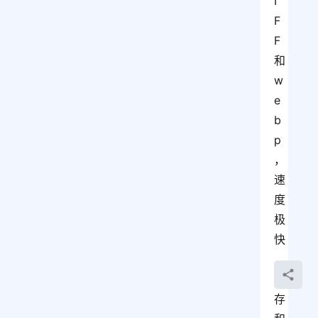
I
F
F 
和 
w
e
b
p
，
速
度
极
快
，
内
存