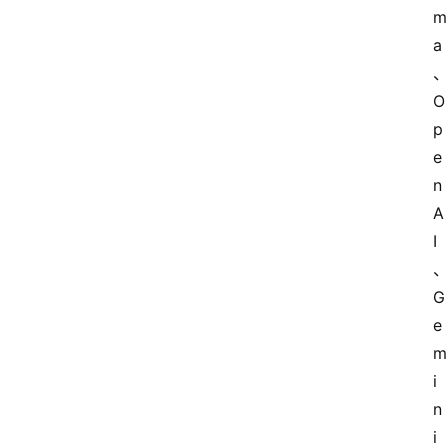
m
a
O
p
e
n
A
I
G
e
m
i
n
i