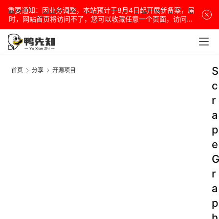
重要通知：因业务调整，本站预计于8月4日起开展新备案，届
时，网站首页将访问不了，您可以收藏任意一个页面，访问网
站！
S
首页
分享
开源项目
c
r
a
p
e
r
a
p
h