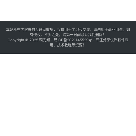
本站所有内容来自互联网收集，仅供用于学习和交流，请勿用于商业用途。如
有侵权、不妥之处，请第一时间联系我们删除！
Copyright © 2025
鸭先知
-
粤ICP备2021145529号
- 专注分享优质软件应
用、技术教程等资源！