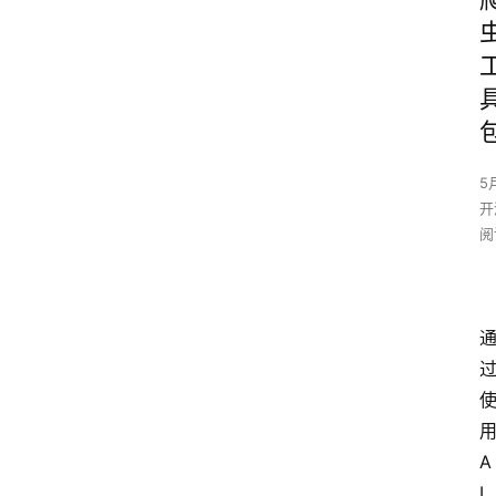
5
开
阅
用
A
I 