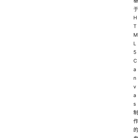
于
H
T
M
L
5 
C
a
n
v
a
s 