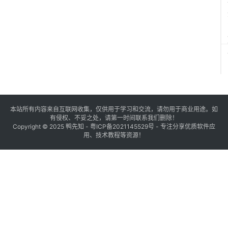
本站所有内容来自互联网收集，仅供用于学习和交流，请勿用于商业用途。如
有侵权、不妥之处，请第一时间联系我们删除！
Copyright © 2025
鸭先知
-
粤ICP备2021145529号
- 专注分享优质软件应
用、技术教程等资源！