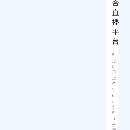
合
直
播
平
台
5
月
5
日
上
午
1
0
:
5
5
•
开