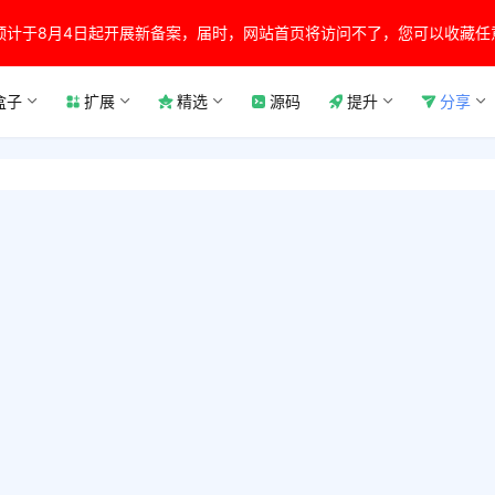
预计于8月4日起开展新备案，届时，网站首页将访问不了，您可以收藏任
盒子
扩展
精选
源码
提升
分享