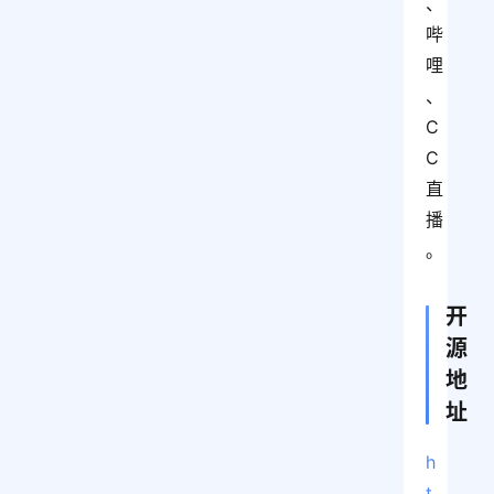
、
哔
哩
、
C
C 
直
播
。
开
源
地
址
h
t