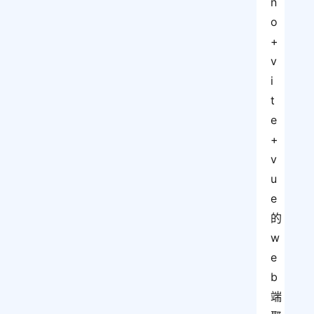
n
o 
+ 
v
i
t
e 
+ 
v
u
e 
的 
w
e
b 
端