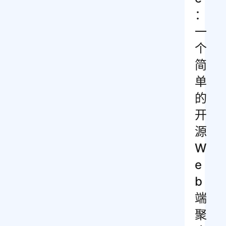
：
一
个
简
单
的
开
源
W
e
b
端
聚