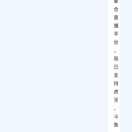
聚
合
直
播
平
台
，
现
已
支
持 
虎
牙
、
斗
鱼