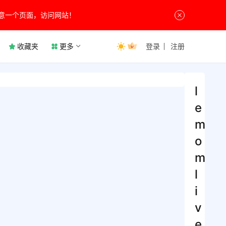
意一个页面，访问网站！
收藏夹
更多
登录
注册
l
e
m
o
m
l
i
v
e