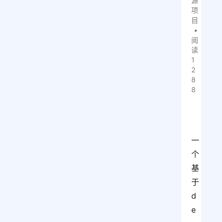
源
项
目
•
阅
读
1
2
8
8
一
个
基
于 
d
e