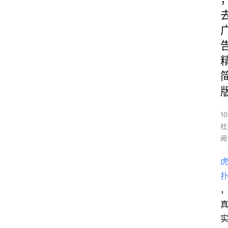
1
社
阅