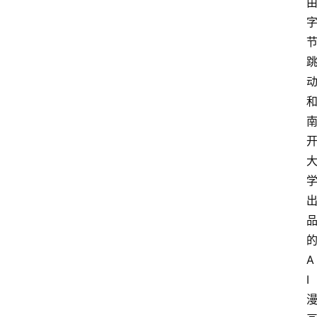
的
A
I 