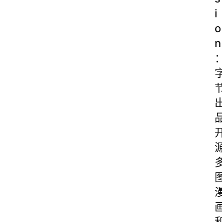
i
o
n