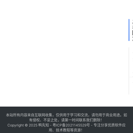
本站所有内容来自互联网收集，仅供用于学习和交流，请勿用于商业用途。如
有侵权、不妥之处，请第一时间联系我们删除！
Copyright © 2025
鸭先知
-
粤ICP备2021145529号
- 专注分享优质软件应
用、技术教程等资源！