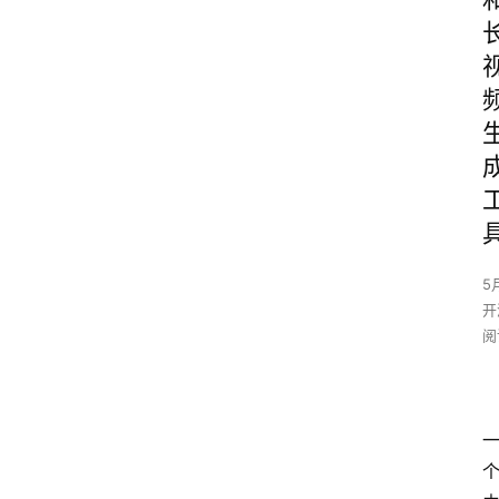
5
开
阅