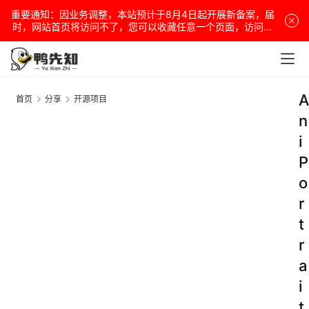
重要通知：因业务调整，本站预计于8月4日起开展新备案，届
时，网站首页将访问不了，您可以收藏任意一个页面，访问网
站！
A
首页
分享
开源项目
n
i
P
o
r
t
r
a
i
t