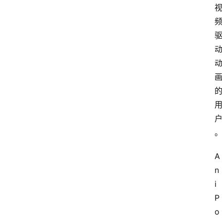
A
n
i
P
o