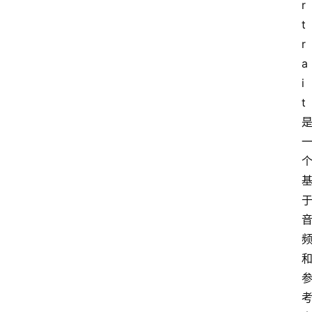
r
t
r
a
i
t 