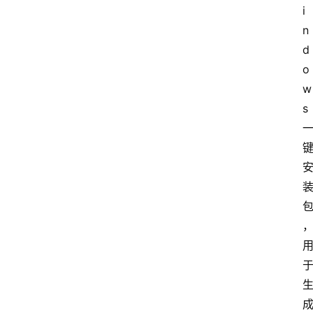
i
n
d
o
w
s 