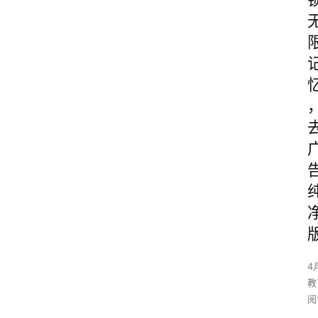
4
教
阅