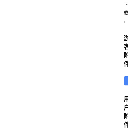
安
卓
盒
子
扩
展
精
选
查看会员权益
登录
注册
源