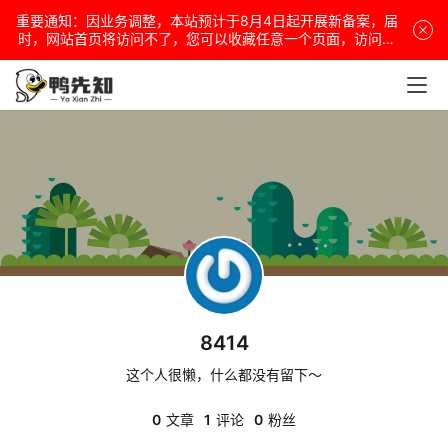
重要通知：因业务调整，本站预计于8月4日起开展新备案，届
电
时，网站首页将访问不了，您可以收藏任意一个页面，访问网
站！
脑
安
卓
盒
子
8414
扩
展
这个人很懒，什么都没有留下～
0
文章
1
评论
0
粉丝