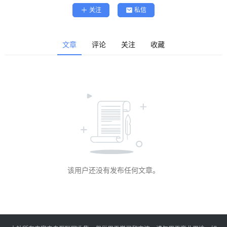
精
关注
私信
选
查看会员权益
登录
注册
文章
评论
关注
收藏
源
码
提
升
分
享
该用户还没有发布任何文章。
收
藏