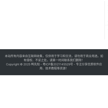
本站所有内容来自互联网收集，仅供用于学习和交流，请勿用于商业用途。如
有侵权、不妥之处，请第一时间联系我们删除！
Copyright © 2025
鸭先知
-
粤ICP备2021145529号
- 专注分享优质软件应
用、技术教程等资源！