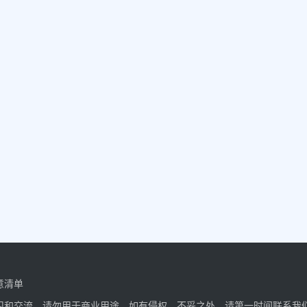
意清单
习和交流，请勿用于商业用途。如有侵权、不妥之处，请第一时间联系我