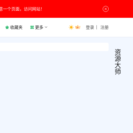
意一个页面，访问网站！
收藏夹
更多
登录
注册
资
源
大
师
资源
其
他
源大
软
件
v1.9
资源
找磁
名：
com.r
| 影
5月14
own