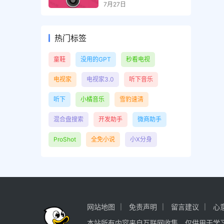
和虚拟试妆相机，解锁高
7月27日
级版
热门标签
童鞋
没用的GPT
秒看电视
电视家
电视家3.0
听下音乐
听下
小橘音乐
雪豹速清
混合盘搜索
开发助手
微商助手
ProShot
全免小说
小X分身
网站地图
免责声明
留言建议
心
本站所有内容来自互联网收集，仅供用于学