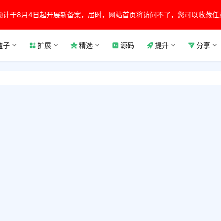
预计于8月4日起开展新备案，届时，网站首页将访问不了，您可以收藏任
盒子
扩展
精选
源码
提升
分享