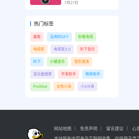
和虚拟试妆相机，解锁高
7月27日
级版
热门标签
童鞋
没用的GPT
秒看电视
电视家
电视家3.0
听下音乐
听下
小橘音乐
雪豹速清
混合盘搜索
开发助手
微商助手
ProShot
全免小说
小X分身
网站地图
免责声明
留言建议
心
本站所有内容来自互联网收集，仅供用于学