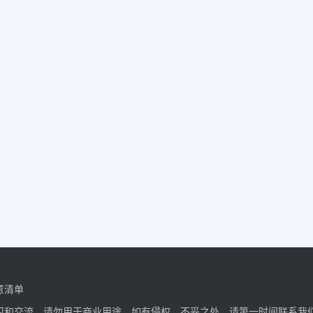
意清单
习和交流，请勿用于商业用途。如有侵权、不妥之处，请第一时间联系我