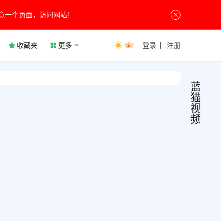
意一个页面，访问网站！
收藏夹
更多
登录
注册
蓝
猫
视
频
蓝猫
影
视
频
播
放
v3.3
蓝猫
汇集
频去
告纯
种影
5月10
版最