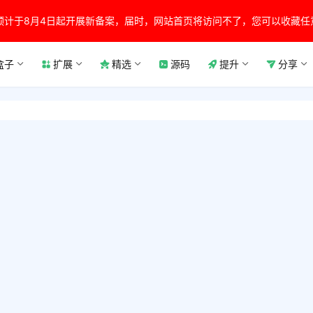
预计于8月4日起开展新备案，届时，网站首页将访问不了，您可以收藏任
盒子
扩展
精选
源码
提升
分享