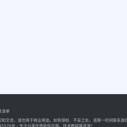
意清单
习和交流，请勿用于商业用途。如有侵权、不妥之处，请第一时间联系我
45529号
- 专注分享优质软件应用、技术教程等资源！