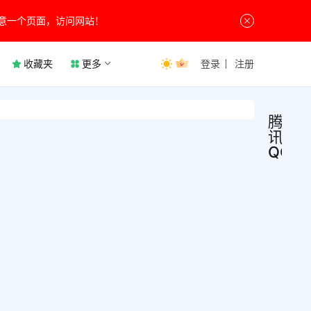
意一个页面，访问网站！
收藏夹
更多
登录
注册
腾
讯
QQ
腾讯
社
交
v9.
聊
天
最新
腾讯
无广
QQ绿
讯Q
简版
9月22
QQ精