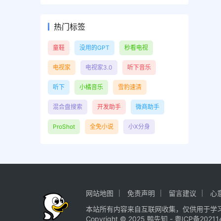
热门标签
童鞋
没用的GPT
秒看电视
电视家
电视家3.0
听下音乐
听下
小橘音乐
雪豹速清
混合盘搜索
开发助手
微商助手
ProShot
全免小说
小X分身
网站地图
免责声明
留言建议
心
本站所有内容来自互联网收集，仅供用于学
Copyright © 2025
鸭先知
-
粤ICP备20211