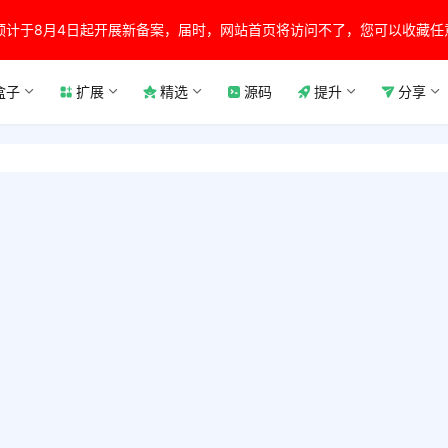
预计于8月4日起开展新备案，届时，网站首页将访问不了，您可以收藏任
盒子
扩展
精选
源码
提升
分享