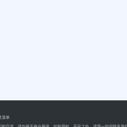
意清单
习和交流，请勿用于商业用途。如有侵权、不妥之处，请第一时间联系我