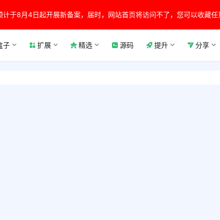
预计于8月4日起开展新备案，届时，网站首页将访问不了，您可以收藏任
盒子
扩展
精选
源码
提升
分享