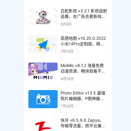
白蛇影视 v3.2.1 影视追剧
追番，去广告去更新纯净
版
5月9日
高德地图 v16.20.0.2022
小米14Pro定制版，精简
纯净版
7月15日
MioMio v6.1.2 海量免费
动漫资源，畅快观看不间
断，去广告纯净版
4月16日
Photo Editor v13.5 最强
照片编辑器，P图神器，
解锁高级版
7月26日
快牙 v6.5.9.6 Zapya，
传输零流量，跨平台兼