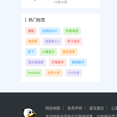
容，解锁高级版
11月10日
热门标签
童鞋
没用的GPT
秒看电视
电视家
电视家3.0
听下音乐
听下
小橘音乐
雪豹速清
混合盘搜索
开发助手
微商助手
ProShot
全免小说
小X分身
网站地图
免责声明
留言建议
心
本站所有内容来自互联网收集，仅供用于学