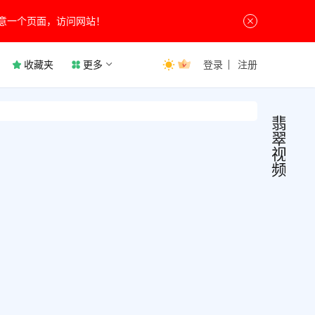
意一个页面，访问网站！
收藏夹
更多
登录
注册
翡
翠
视
频
翡翠
影
视
视频
播
放
v3.4
翡翠
一款
频是
款非
非常
8月26
不错