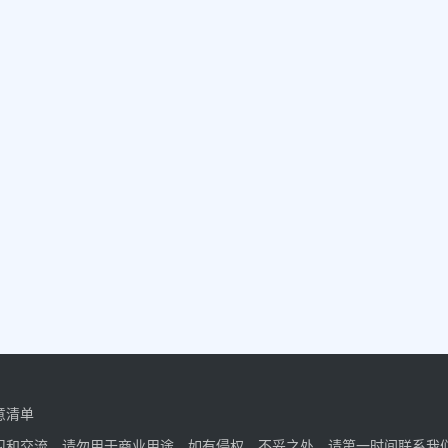
意清单
习和交流，请勿用于商业用途。如有侵权、不妥之处，请第一时间联系我