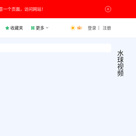
意一个页面，访问网站！
收藏夹
更多
登录
注册
水
球
视
频
水球
影
视
视频
播
放
v1.1.
水球
追剧
视是
款专
爱好
7月18
为追