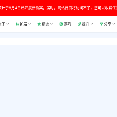
预计于8月4日起开展新备案，届时，网站首页将访问不了，您可以收藏任
盒子
扩展
精选
源码
提升
分享