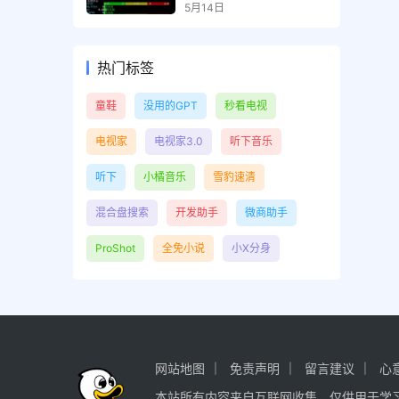
本
5月14日
热门标签
童鞋
没用的GPT
秒看电视
电视家
电视家3.0
听下音乐
听下
小橘音乐
雪豹速清
混合盘搜索
开发助手
微商助手
ProShot
全免小说
小X分身
网站地图
免责声明
留言建议
心
本站所有内容来自互联网收集，仅供用于学