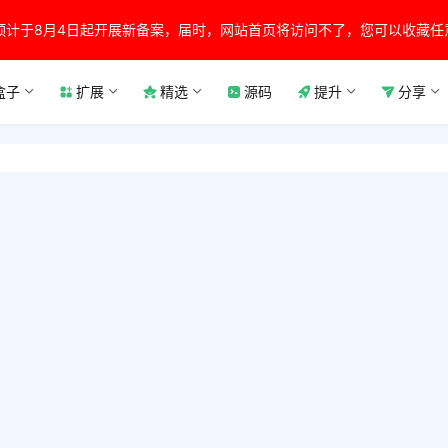
预计于8月4日起开展新备案，届时，网站首页将访问不了，您可以收藏任
盒子
扩展
精选
源码
提升
分享