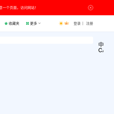
意一个页面，访问网站！
收藏夹
更多
登录
注册
中望
CAD2
中望
编
程
CAD
开
发
国产
中望C
制图
件(Z
是一
件，
9月4日
产权
CAD
2
CAD
中文
2.3K