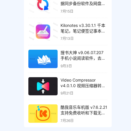
据同步备份软件及网盘管
理工具，解锁高级版
7月15日
Kilonotes v3.30.1.1 千本
笔记，笔记便签记事本，
解锁VIP会员版
7月13日
搜书大神 v9.06.07.207
手机小说阅读软件，去广
告清爽版
9月3日
Video Compressor
v4.0.1.0 视频压缩器转换
器，解锁高级版
9月21日
酷我音乐车机版 v7.6.2.21
支持免费收听和下载无损
音质歌曲，解锁会员绿化
7月26日
版