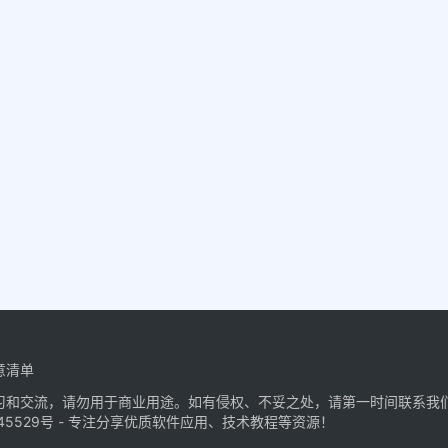
意清单
习和交流，请勿用于商业用途。如有侵权、不妥之处，请第一时间联系我
45529号
- 专注分享优质软件应用、技术教程等资源！