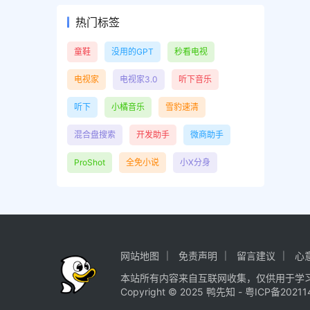
热门标签
童鞋
没用的GPT
秒看电视
电视家
电视家3.0
听下音乐
听下
小橘音乐
雪豹速清
混合盘搜索
开发助手
微商助手
ProShot
全免小说
小X分身
网站地图
免责声明
留言建议
心
本站所有内容来自互联网收集，仅供用于学
Copyright © 2025
鸭先知
-
粤ICP备20211