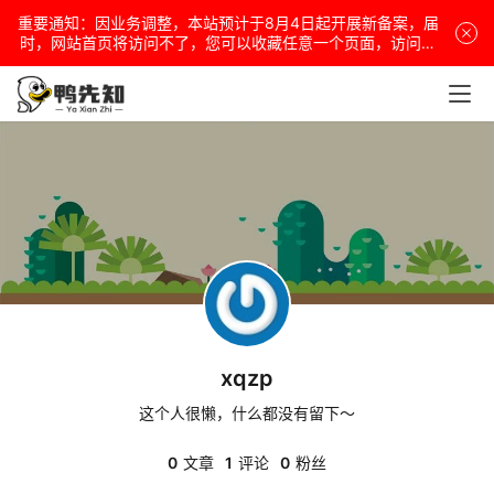
重要通知：因业务调整，本站预计于8月4日起开展新备案，届
电
时，网站首页将访问不了，您可以收藏任意一个页面，访问网
站！
脑
安
卓
盒
子
xqzp
扩
展
这个人很懒，什么都没有留下～
0
文章
1
评论
0
粉丝