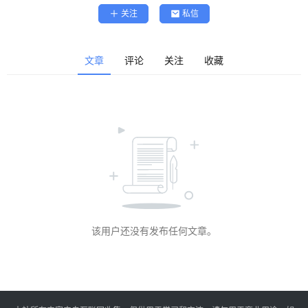
精
关注
私信
选
查看会员权益
登录
注册
文章
评论
关注
收藏
源
码
提
升
分
享
该用户还没有发布任何文章。
收
藏