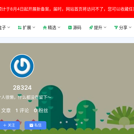
预计于8月4日起开展新备案，届时，网站首页将访问不了，您可以收藏任
盒子
扩展
精选
源码
提升
分享
28324
个人很懒，什么都没有留下～
文章
1
评论
0
粉丝
关注
私信