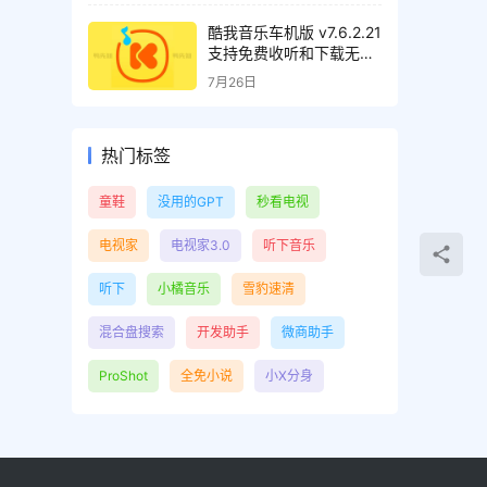
酷我音乐车机版 v7.6.2.21
支持免费收听和下载无损
音质歌曲，解锁会员绿化
7月26日
版
热门标签
童鞋
没用的GPT
秒看电视
电视家
电视家3.0
听下音乐
听下
小橘音乐
雪豹速清
混合盘搜索
开发助手
微商助手
ProShot
全免小说
小X分身