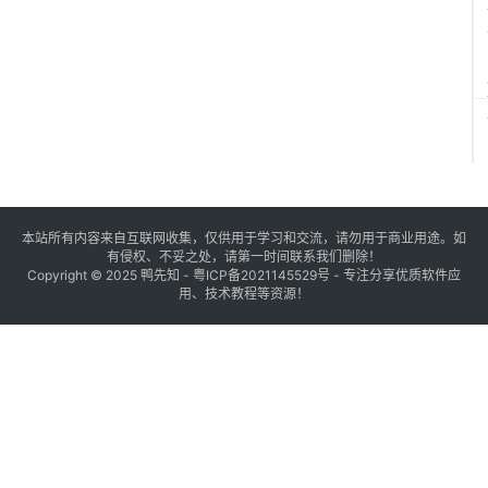
本站所有内容来自互联网收集，仅供用于学习和交流，请勿用于商业用途。如
有侵权、不妥之处，请第一时间联系我们删除！
Copyright © 2025
鸭先知
-
粤ICP备2021145529号
- 专注分享优质软件应
用、技术教程等资源！