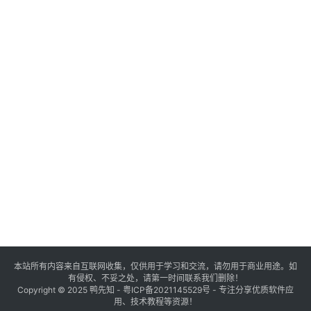
本站所有内容来自互联网收集，仅供用于学习和交流，请勿用于商业用途。如
有侵权、不妥之处，请第一时间联系我们删除！
Copyright © 2025
鸭先知
-
粤ICP备2021145529号
- 专注分享优质软件应
用、技术教程等资源！