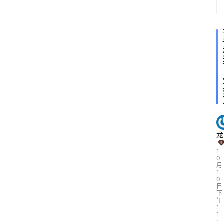
扩
展
精
选
查看会员权益
登录
注册
源
码
龙
1
0
月
提
1
0
升
日
下
午
1
1
:
分