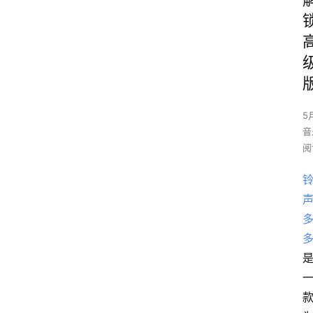
5
音
阅