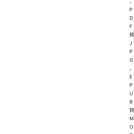
P
D
F
J
P
G
E
P
U
B
M
O