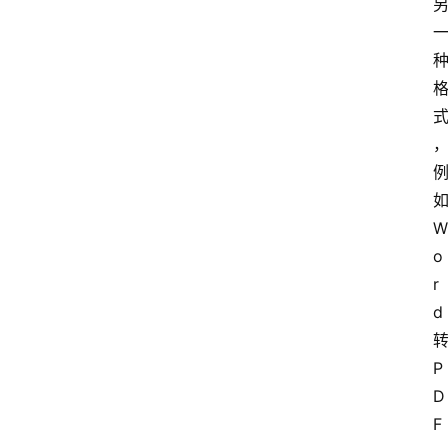
W
o
r
d
P
D
F