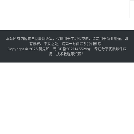
本站所有内容来自互联网收集，仅供用于学习和交流，请勿用于商业用途。如
有侵权、不妥之处，请第一时间联系我们删除！
Copyright © 2025
鸭先知
-
粤ICP备2021145529号
- 专注分享优质软件应
用、技术教程等资源！