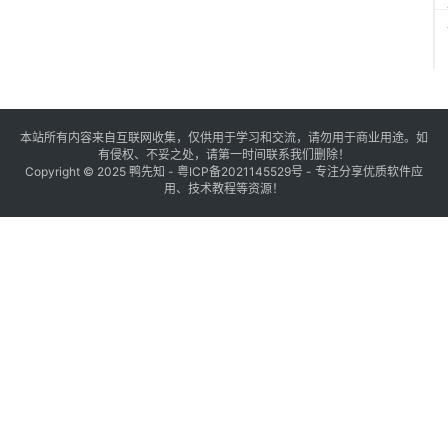
本站所有内容来自互联网收集，仅供用于学习和交流，请勿用于商业用途。如
有侵权、不妥之处，请第一时间联系我们删除！
Copyright © 2025
鸭先知
-
粤ICP备2021145529号
- 专注分享优质软件应
用、技术教程等资源！