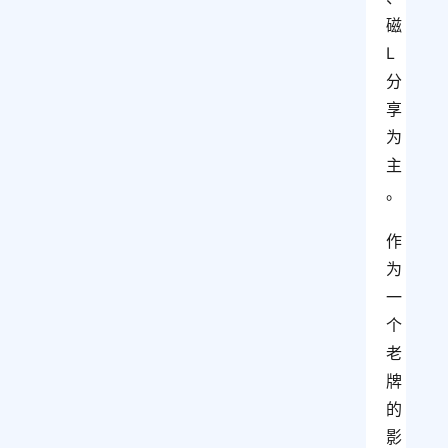
磁
L
分
享
为
主
。
作
为
一
个
老
牌
的
影