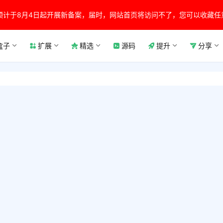
预计于8月4日起开展新备案，届时，网站首页将访问不了，您可以收藏任
盒子
扩展
精选
源码
提升
分享