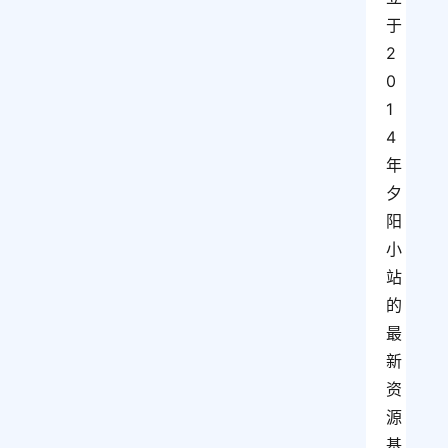
于
2
0
1
4
年
夕
阳
小
站
的
最
新
资
源
基