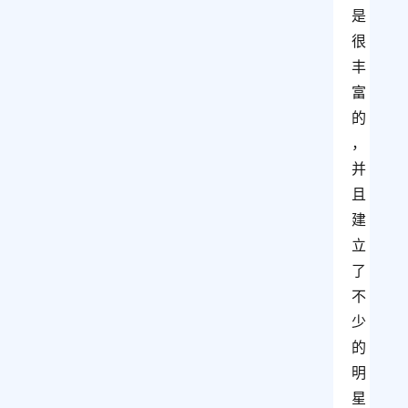
是
很
丰
富
的
，
并
且
建
立
了
不
少
的
明
星