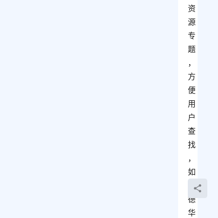
资
源
专
题
，
方
便
用
户
查
找
，
如
刘
德
华