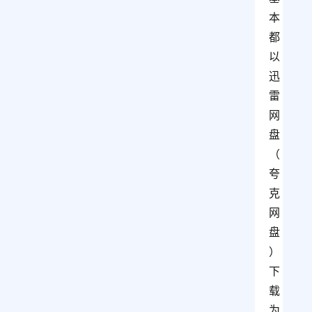
本
都
以
迅
雷
网
盘
（
夸
克
网
盘
）
下
载
为