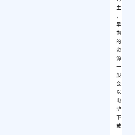
主
，
早
期
的
资
源
一
般
会
以
电
驴
下
载
、