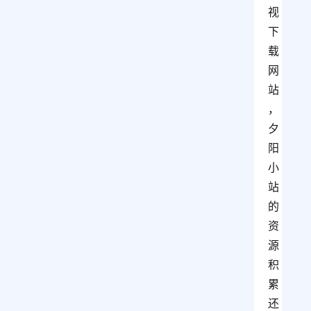
视
下
载
网
站
，
夕
阳
小
站
的
资
源
积
累
还