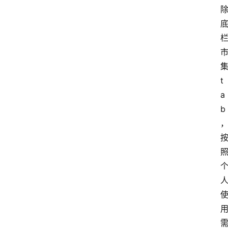
t
a
b