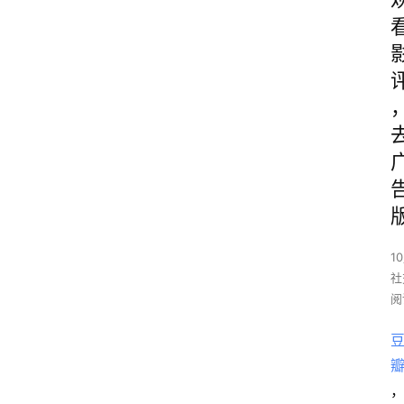
1
社
阅