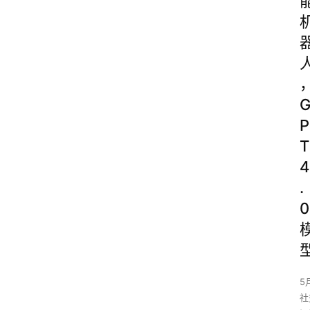
Р
Т
4
.
0
5
社