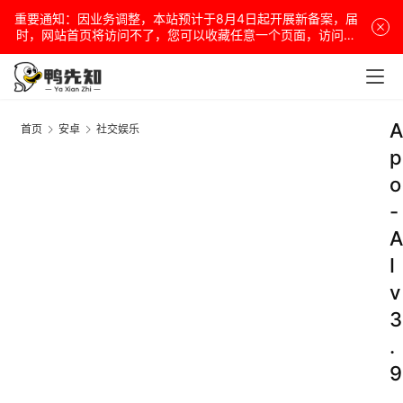
重要通知：因业务调整，本站预计于8月4日起开展新备案，届
时，网站首页将访问不了，您可以收藏任意一个页面，访问网
站！
A
首页
安卓
社交娱乐
p
o
-
A
I
v
3
.
9
.