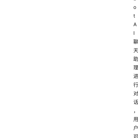
o
t 
A
I