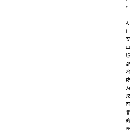
o
-
A
I