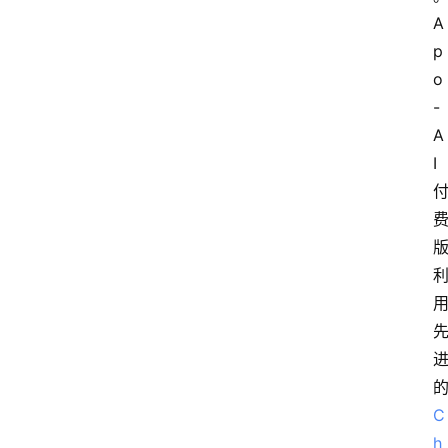
A
p
o
-
A
I
C
h