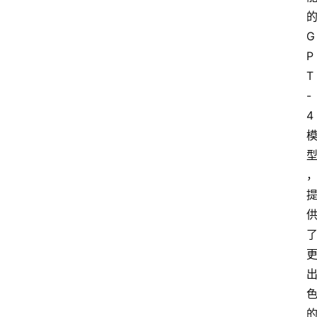
G
P
T
-
4