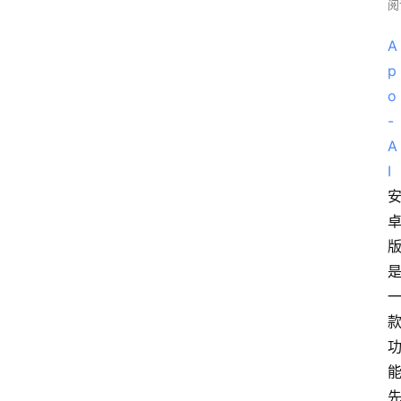
阅
A
p
o
-
A
I