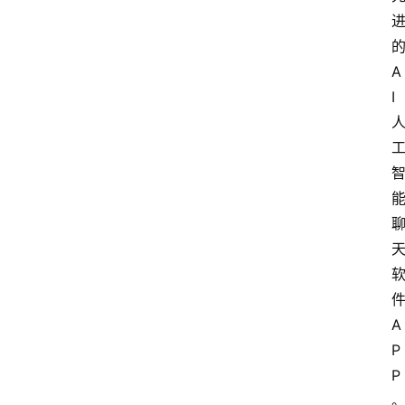
A
I
A
P
P