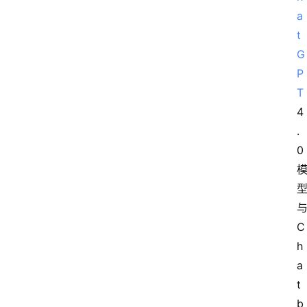
a
t
G
P
T
4
.
0
C
h
a
t
b