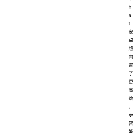
h
a
t