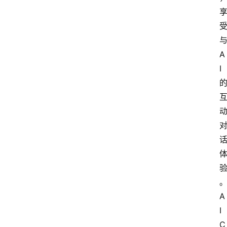
A
I
A
I
C