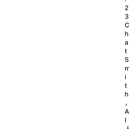
2
3
h
a
t
S
i
t
h
A
I