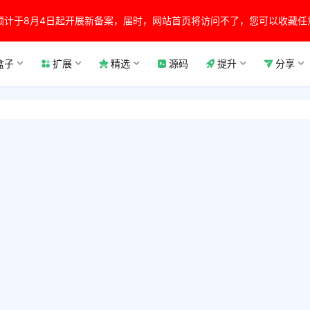
预计于8月4日起开展新备案，届时，网站首页将访问不了，您可以收藏任
盒子
扩展
精选
源码
提升
分享