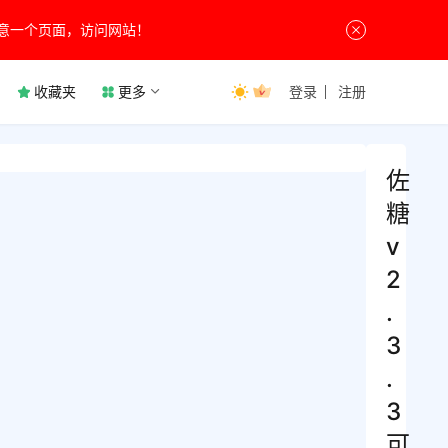
意一个页面，访问网站！
收藏夹
更多
登录
注册
佐
糖
v
2
.
3
.
3
可