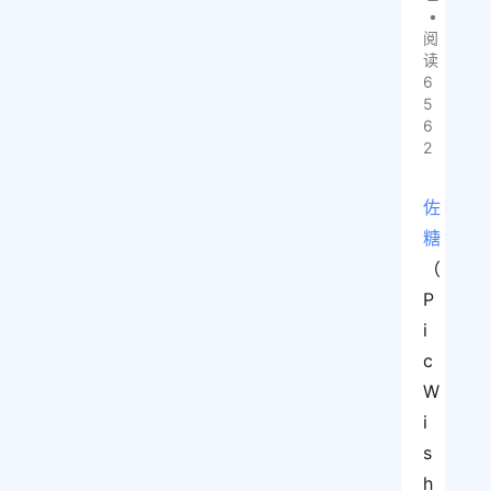
•
阅
读
6
5
6
2
佐
糖
（
P
i
c
W
i
s
h