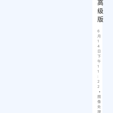
高
级
版
6
月
1
4
日
下
午
1
1
:
2
2
•
图
像
处
理