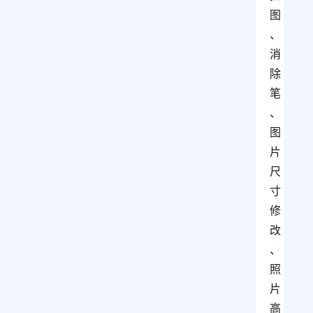
图
、
消
除
笔
、
图
片
尺
寸
修
改
、
照
片
高