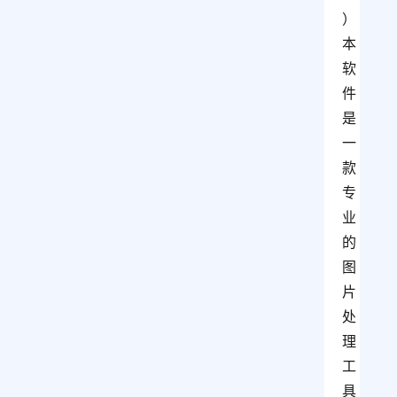
）
本
软
件
是
一
款
专
业
的
图
片
处
理
工
具