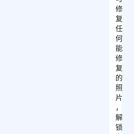
修
复
任
何
能
修
复
的
照
片
，
解
锁