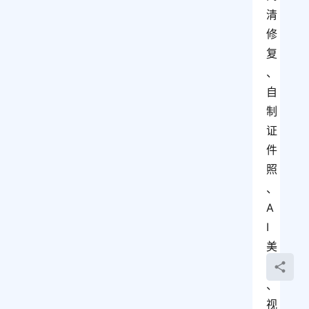
清
修
复
、
自
制
证
件
照
、
A
I
美
白
、
视