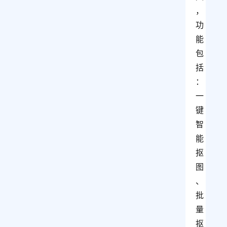
，
功
能
包
括
：
一
键
智
能
抠
图
、
批
量
抠