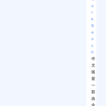
o
r
k
B
e
n
c
h
中
文
版
是
一
款
由
全