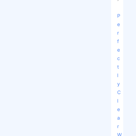
P
e
r
f
e
c
t
l
y 
C
l
e
a
r 
W