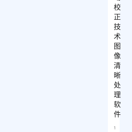
校
正
技
术
图
像
清
晰
处
理
软
件
1