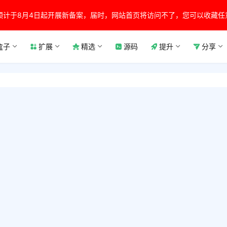
预计于8月4日起开展新备案，届时，网站首页将访问不了，您可以收藏任
盒子
扩展
精选
源码
提升
分享