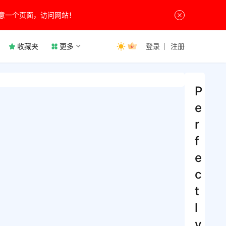
意一个页面，访问网站！
收藏夹
更多
登录
注册
P
e
r
f
e
c
t
l
y