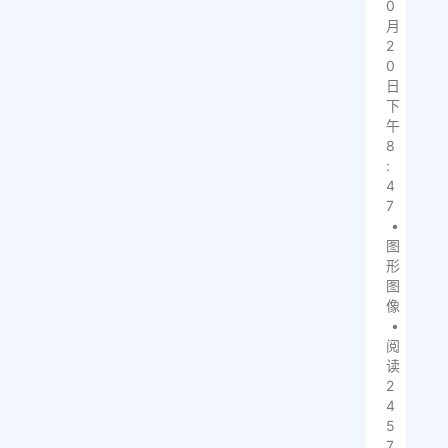
0
月
2
0
日
下
午
8
:
4
7
•
图
形
图
像
•
阅
读
2
4
5
7