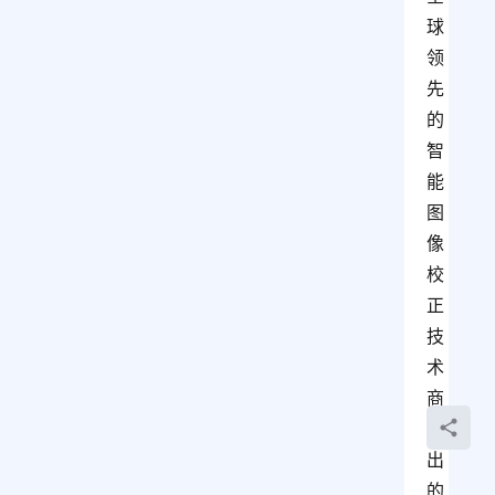
球
领
先
的
智
能
图
像
校
正
技
术
商
推
出
的