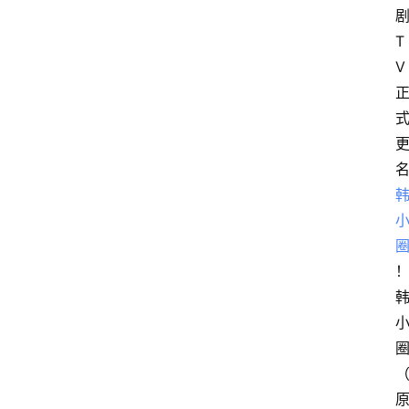
T
V
！