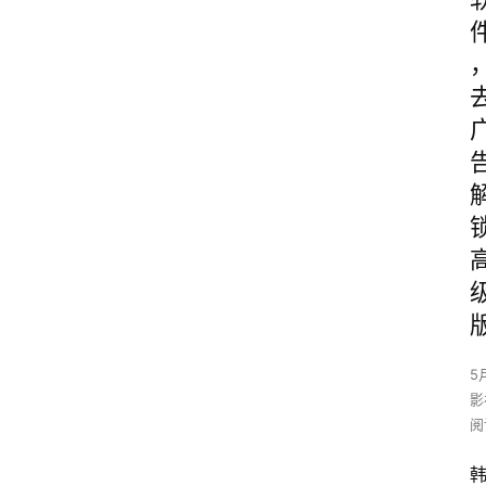
5
影
阅