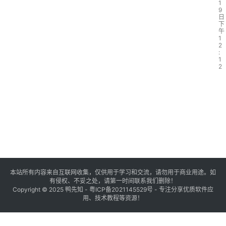
1
9
日
下
午
1
2
:
1
2
本站所有内容来自互联网收集，仅供用于学习和交流，请勿用于商业用途。如
有侵权、不妥之处，请第一时间联系我们删除！
Copyright © 2025
鸭先知
-
粤ICP备2021145529号
- 专注分享优质软件应
用、技术教程等资源！