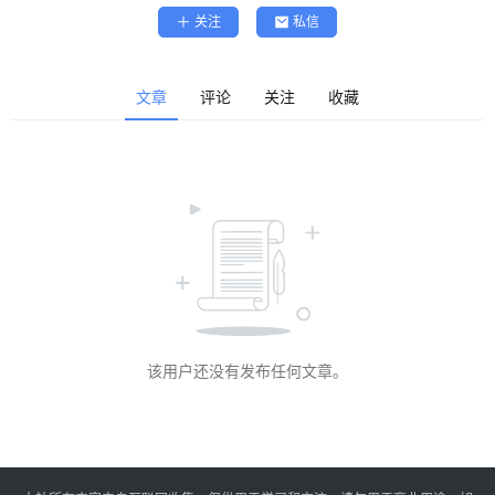
精
关注
私信
选
查看会员权益
登录
注册
文章
评论
关注
收藏
源
码
提
升
分
享
该用户还没有发布任何文章。
收
藏