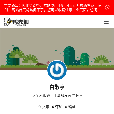
重要通知：因业务调整，本站预计于8月4日起开展新备案，届
电
时，网站首页将访问不了，您可以收藏任意一个页面，访问网
站！
脑
安
卓
盒
子
白敬亭
扩
展
这个人很懒，什么都没有留下～
0
文章
4
评论
0
粉丝