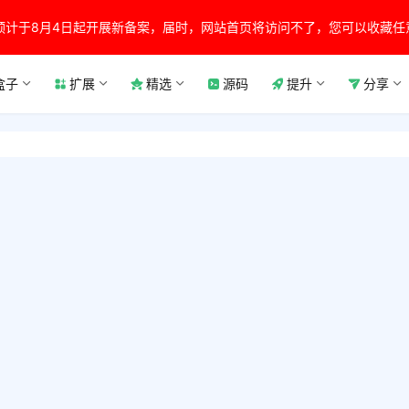
预计于8月4日起开展新备案，届时，网站首页将访问不了，您可以收藏任
盒子
扩展
精选
源码
提升
分享