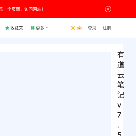
意一个页面，访问网站！
收藏夹
更多
登录
注册
有
道
云
笔
记
v
7
.
5