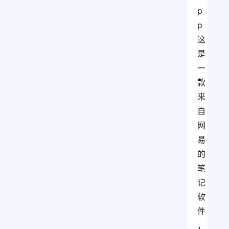
p
p
这
是
一
款
来
自
网
易
的
笔
记
软
件
，