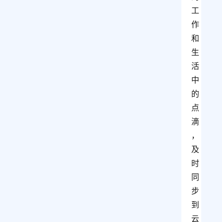
工
作
和
生
活
中
的
点
滴
，
及
时
同
步
到
云