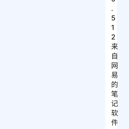
.
5
1
2
来
自
网
易
的
笔
记
软
件