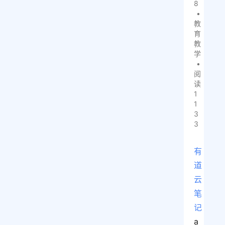
8
•
教
育
教
学
•
阅
读
1
1
3
3
有
道
云
笔
记
a