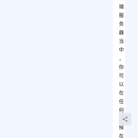
端
服
务
器
当
中
，
你
可
以
在
任
何
时
候
在