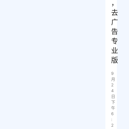
，
去
广
告
专
业
版
9
月
2
4
日
下
午
6
:
2