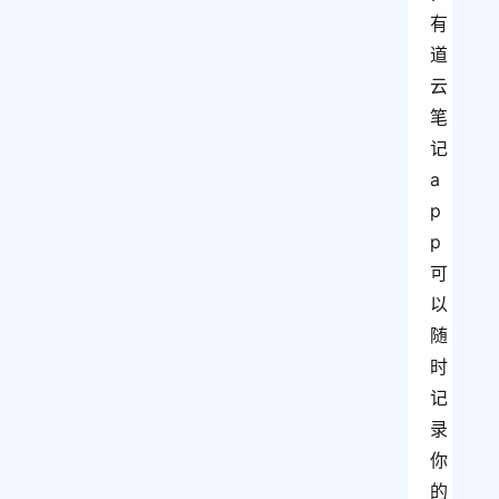
有
道
云
笔
记
a
p
p
可
以
随
时
记
录
你
的