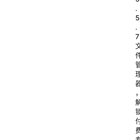
.
5
.
7