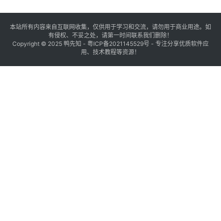
本站所有内容来自互联网收集，仅供用于学习和交流，请勿用于商业用途。如
有侵权、不妥之处，请第一时间联系我们删除！
Copyright © 2025
鸭先知
-
粤ICP备2021145529号
- 专注分享优质软件应
用、技术教程等资源！