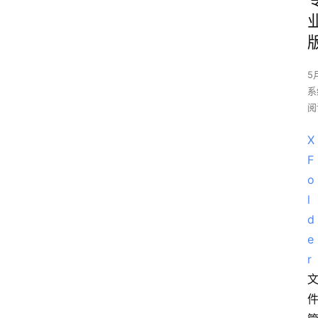
5
系
阅
X
F
o
l
d
e
r