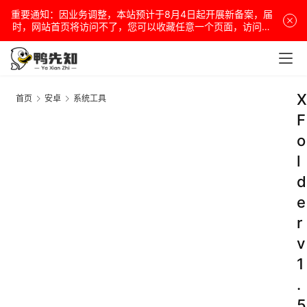
重要通知：因业务调整，本站预计于8月4日起开展新备案，届
时，网站首页将访问不了，您可以收藏任意一个页面，访问网
站！
X
首页
安卓
系统工具
F
o
l
d
e
r
v
1
.
5