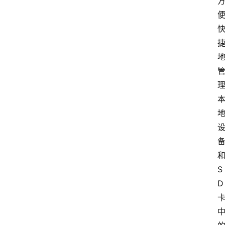
和
S
D 