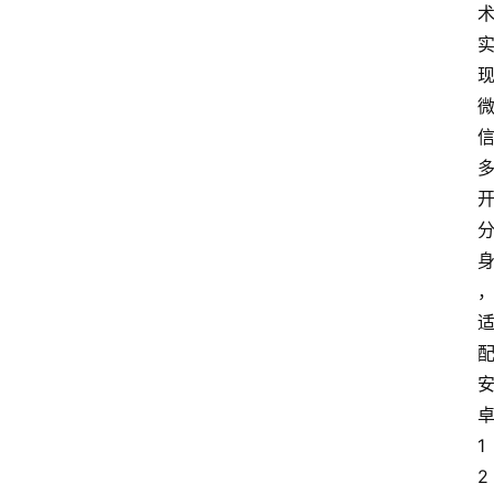
电
脑
1
安
2
卓