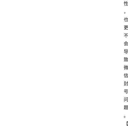
提
升
分
享
收
藏
夹
更
多