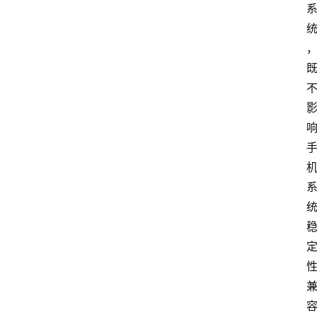
盒
子
扩
展
精
选
查看会员权益
登录
注册
源
码