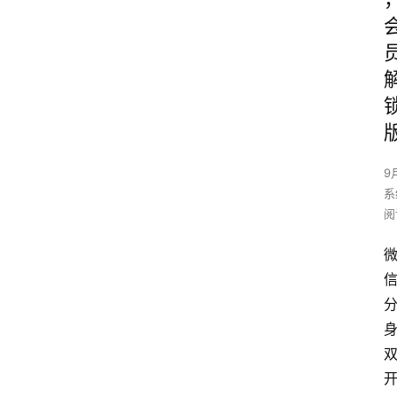
9
系
阅