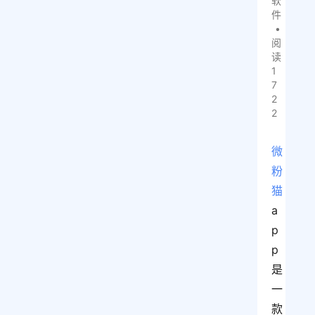
软
件
•
阅
读
1
7
2
2
微
粉
猫
a
p
p
是
一
款