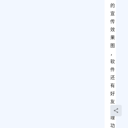
的
宣
传
效
果
图
，
软
件
还
有
好
友
管
理
功