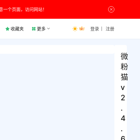
意一个页面，访问网站！
收藏夹
更多
登录
注册
微
粉
猫
v
2
.
4
.
6