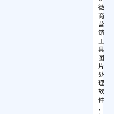
微
商
营
销
工
具
图
片
处
理
软
件
，