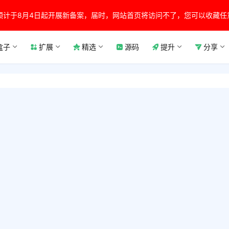
预计于8月4日起开展新备案，届时，网站首页将访问不了，您可以收藏任
盒子
扩展
精选
源码
提升
分享