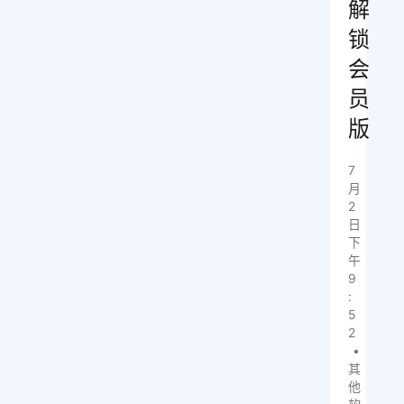
解
锁
会
员
版
7
月
2
日
下
午
9
:
5
2
•
其
他