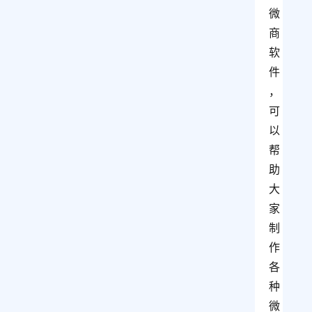
微
商
软
件
，
可
以
帮
助
大
家
制
作
各
种
微