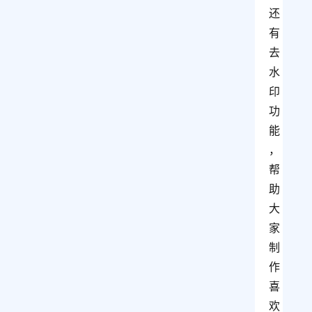
还
有
去
水
印
功
能
，
帮
助
大
家
制
作
喜
欢