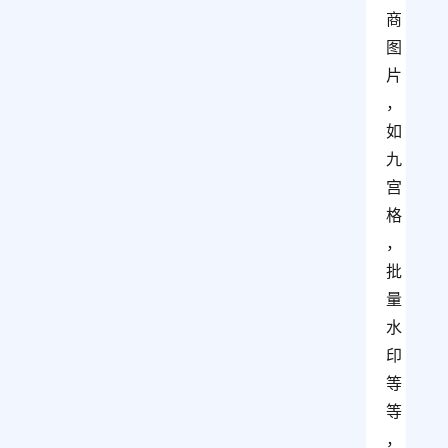
商
图
片
，
如
九
宫
格
，
批
量
水
印
等
等
，