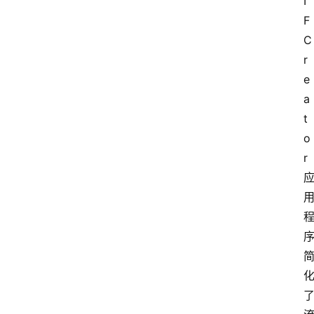
I
F 
C
r
e
a
t
o
r 