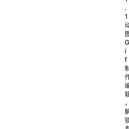
.
1
i
f