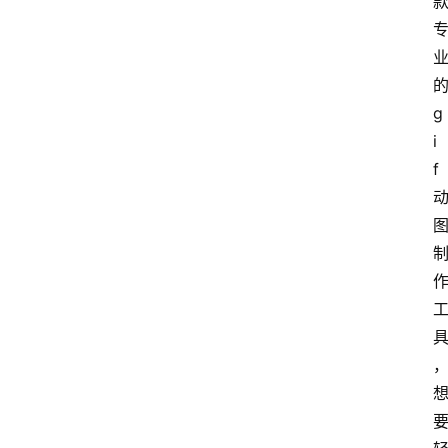
g
i
f