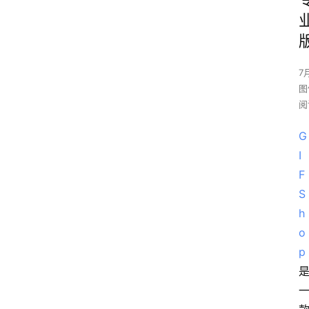
7
图
阅
G
I
F
S
h
o
p