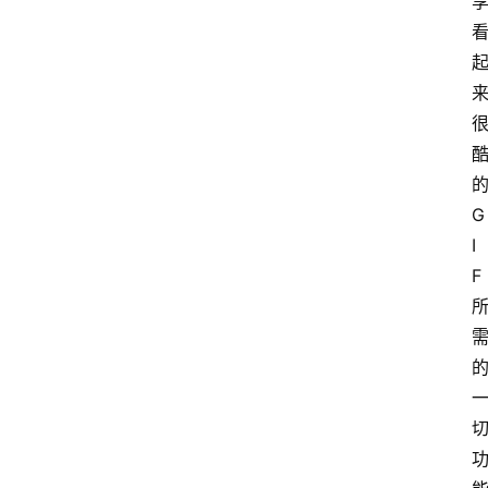
的
G
I
F 