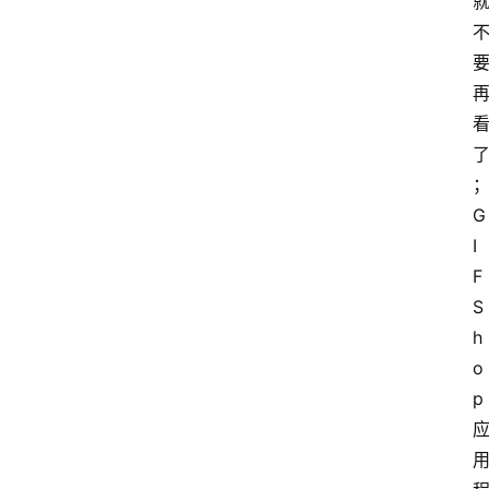
；
G
I
F
S
h
o
p