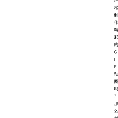
的
G
I
F 