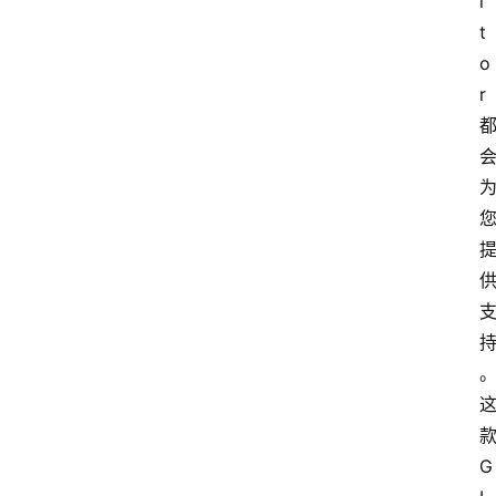
i
t
o
r 
款
G