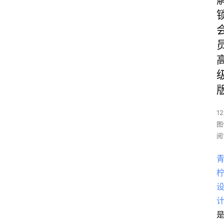
1
图
阅