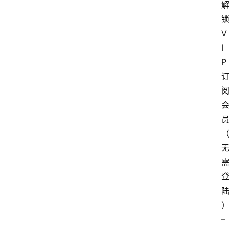
V
I
P
– 