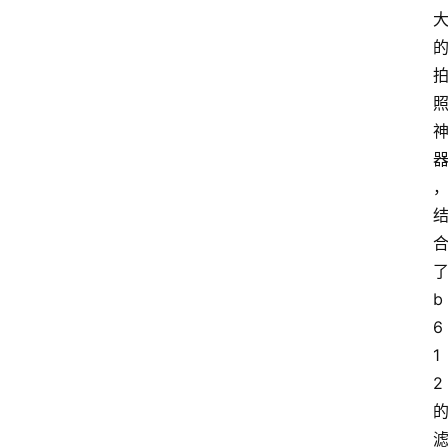
b
6
1
2