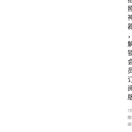
7
图
阅