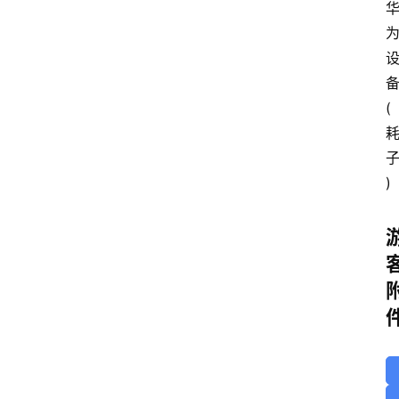
备
(
)