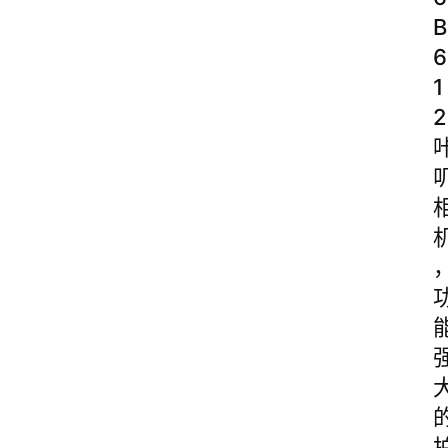
B
6
1
2