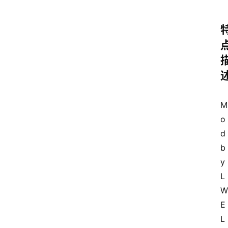
M
o
d 
b
y 
L
W
E
L