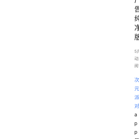
5
动
阅
a
p
p