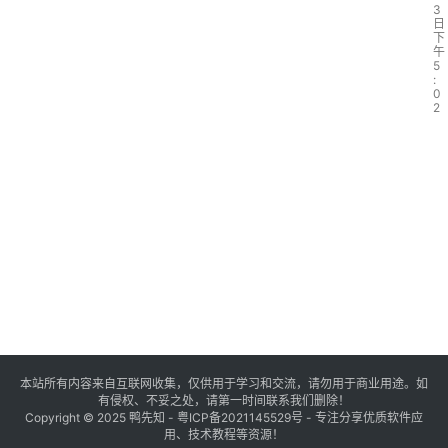
3
日
下
午
5
:
0
2
本站所有内容来自互联网收集，仅供用于学习和交流，请勿用于商业用途。如
有侵权、不妥之处，请第一时间联系我们删除！
Copyright © 2025
鸭先知
-
粤ICP备2021145529号
- 专注分享优质软件应
用、技术教程等资源！