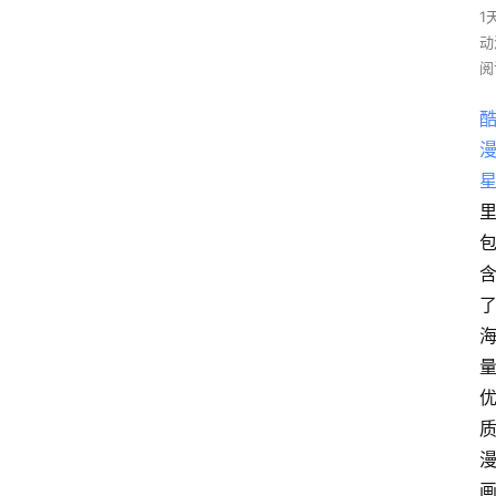
1
动
阅