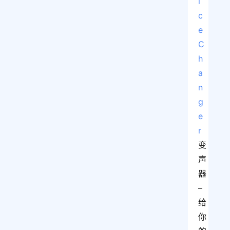
i
c
e 
C
h
a
n
g
e
r
变
声
器 
– 
给
你