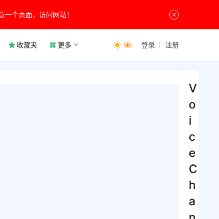
意一个页面，访问网站！
收藏夹
更多
登录
注册
V
o
i
c
e
C
h
a
n