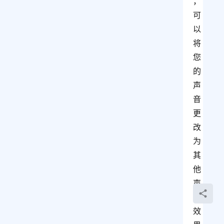
，
可
以
将
您
的
声
音
更
改
为
其
他
声
音
效