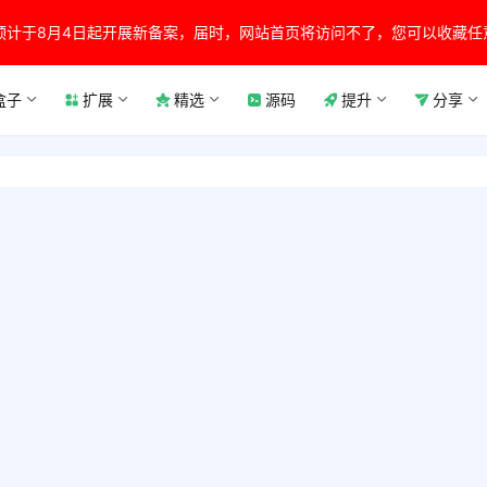
预计于8月4日起开展新备案，届时，网站首页将访问不了，您可以收藏任
盒子
扩展
精选
源码
提升
分享