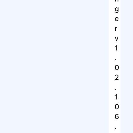
g
e
r
v
1
.
0
2
.
1
0
6
.