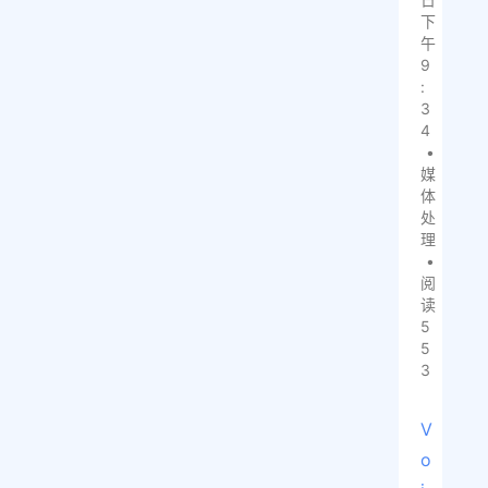
下
午
9
:
3
4
•
媒
体
处
理
•
阅
读
5
5
3
V
o