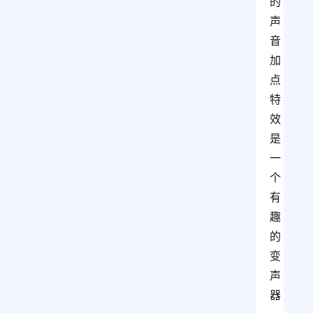
的
声
音
加
点
特
效
是
一
个
有
趣
的
变
声
器