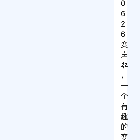
0
6
2
6
变
声
器
，
一
个
有
趣
的
变