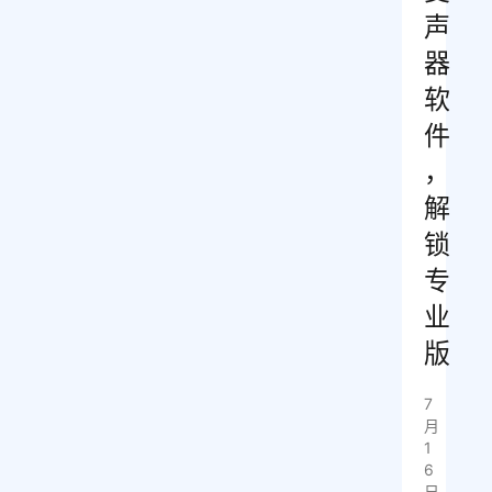
声
器
软
件
，
解
锁
专
业
版
7
月
1
6
日