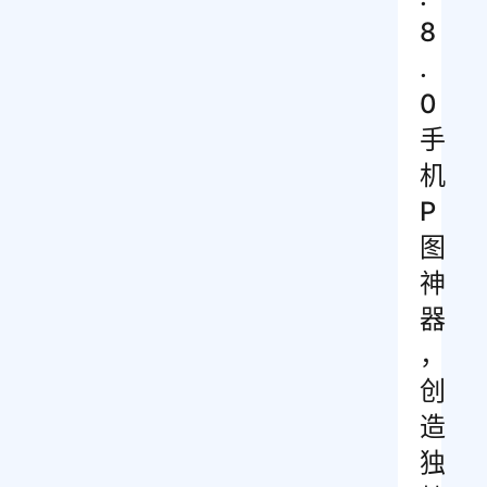
8
.
0
手
机
P
图
神
器
，
创
造
独