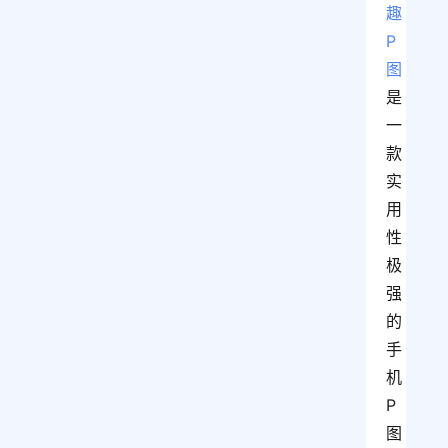
趣
P
图
是
一
款
实
用
性
极
强
的
手
机
P
图