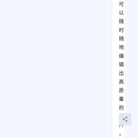
可
以
随
时
随
地
编
辑
出
高
质
量
的
照
片
，