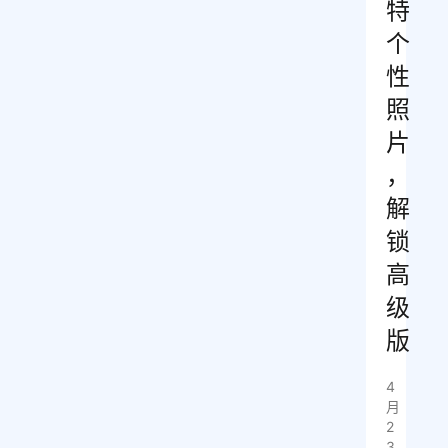
特
个
性
照
片
，
解
锁
高
级
版
4
月
2
3