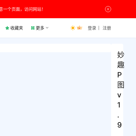
意一个页面，访问网站！
收藏夹
更多
登录
注册
妙
趣
P
图
v
1
.
9
.