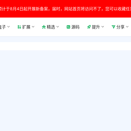
预计于8月4日起开展新备案，届时，网站首页将访问不了，您可以收藏任
盒子
扩展
精选
源码
提升
分享