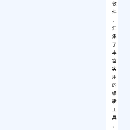
软
件
，
汇
集
了
丰
富
实
用
的
编
辑
工
具
，