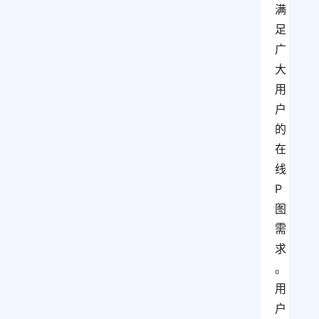
满
足
广
大
用
户
的
在
线
P
图
需
求
。
用
户