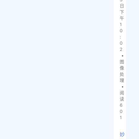
日
下
午
1
0
:
0
2
•
图
像
处
理
•
阅
读
6
0
1
妙