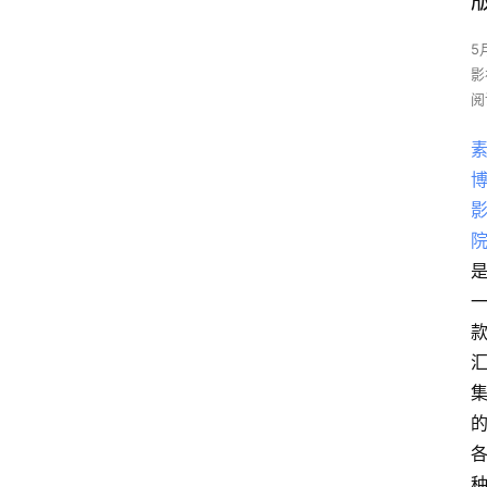
5
影
阅