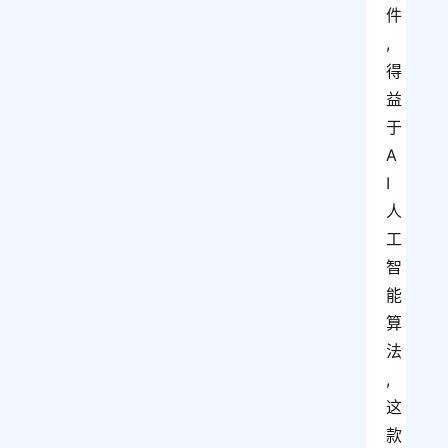
件
,
得
益
于
A
I
人
工
智
能
算
法
,
这
款