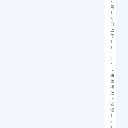
7
月
1
3
日
上
午
1
1
:
2
4
•
媒
体
播
放
•
阅
读
1
2
1