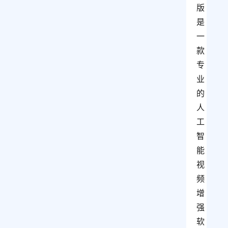
版
是
一
款
专
业
的
人
工
智
能
视
频
增
强
软