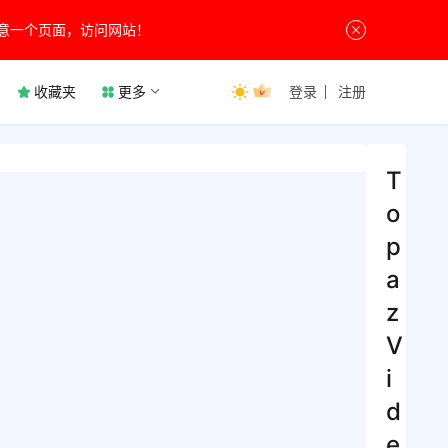
意一个页面，访问网站！
收藏夹
更多
登录
注册
T
o
p
a
z
V
i
d
e