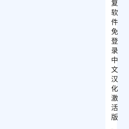
复
软
件
免
登
录
中
文
汉
化
激
活
版