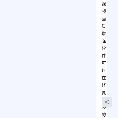
视
频
画
质
增
强
软
件
可
以
在
修
复
视
频
的