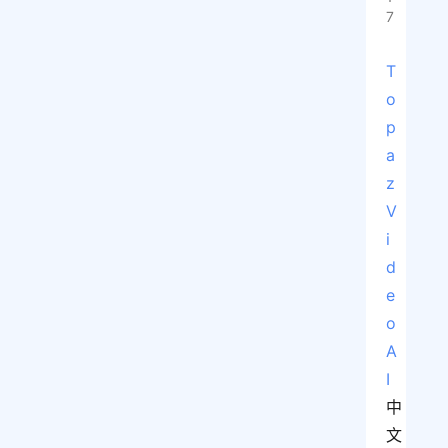
7
T
o
p
a
z 
V
i
d
e
o 
A
I
中
文