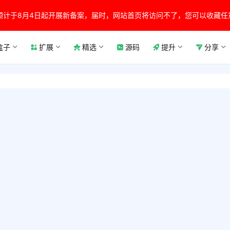
预计于8月4日起开展新备案，届时，网站首页将访问不了，您可以收藏任
盒子
扩展
精选
源码
提升
分享