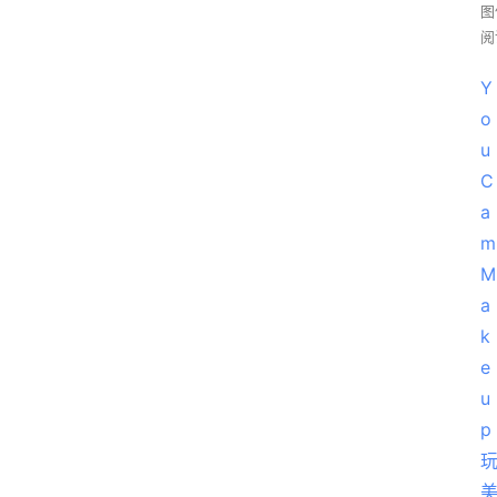
图
阅
Y
o
u
C
a
m 
M
a
k
e
u
p