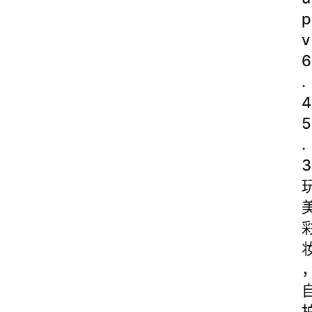
p
v
6
.
4
5
.
3