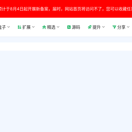
预计于8月4日起开展新备案，届时，网站首页将访问不了，您可以收藏任
盒子
扩展
精选
源码
提升
分享