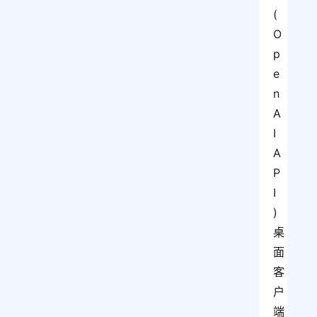
(
O
p
e
n
A
I 
A
P
I
) 
桌
面
客
户
端