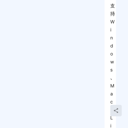
支
持 
W
i
n
d
o
w
s
、
M
a
c 
和 
L
i