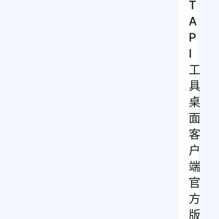
T
A
P
I
工
具
桌
面
客
户
端
官
方
版