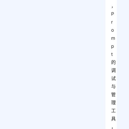
，
P
r
o
m
p
t 
的
调
试
与
管
理
工
具
，