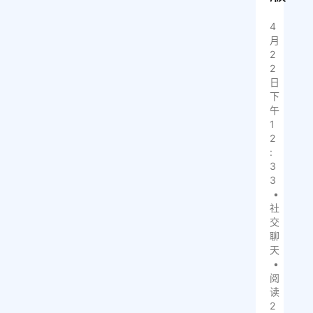
4
月
2
2
日
下
午
1
2
:
3
3
•
社
交
聊
天
•
阅
读
2