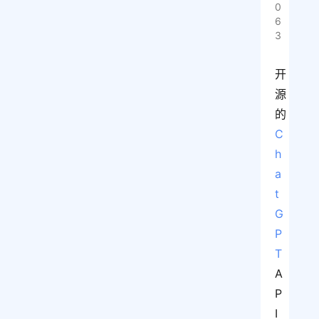
0
6
3
开
源
的 
C
h
a
t
G
P
T
A
P
I 