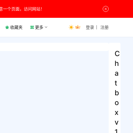
意一个页面，访问网站！
收藏夹
更多
登录
注册
C
h
a
t
b
o
x
v
1