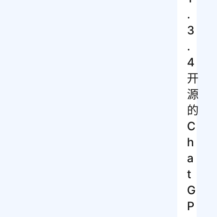
.
3
.
4
开
源
的
C
h
a
t
G
P