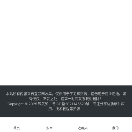
登录
注册
源
码
提
升
分
享
本站所有内容来自互联网收集，仅供用于学习和交流，请勿用于商业用途。如
有侵权、不妥之处，请第一时间联系我们删除！
收
Copyright © 2025
鸭先知
-
粤ICP备2021145529号
- 专注分享优质软件应
用、技术教程等资源！
藏
夹
首页
安卓
收藏夹
我的