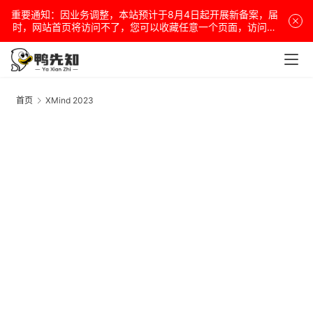
重要通知：因业务调整，本站预计于8月4日起开展新备案，届
时，网站首页将访问不了，您可以收藏任意一个页面，访问网
站！
安
卓
首页
XMind 2023
X
2
盒
子
扩
展
精
选
查看会员权益