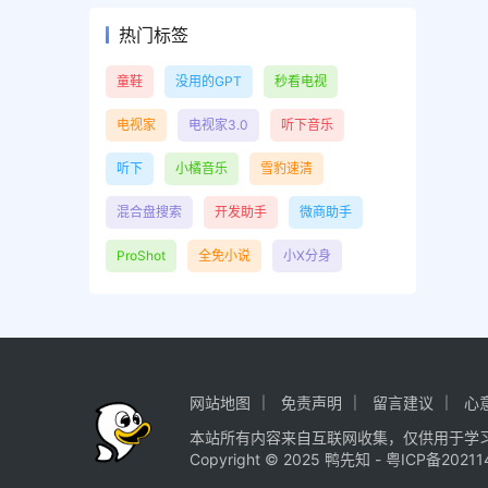
热门标签
童鞋
没用的GPT
秒看电视
电视家
电视家3.0
听下音乐
听下
小橘音乐
雪豹速清
混合盘搜索
开发助手
微商助手
ProShot
全免小说
小X分身
网站地图
免责声明
留言建议
心
本站所有内容来自互联网收集，仅供用于学
Copyright © 2025
鸭先知
-
粤ICP备20211