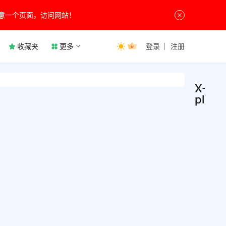
意一个页面，访问网站！
收藏夹
更多
登录
注册
X-
plore
X-pl
系
统
v4.4
工
具
塞班
X-plo
上的
File
Mana
牌、
7月19
「X-p
的文
0
文件
理器
3.3