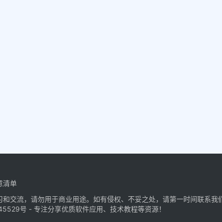
意清单
习和交流，请勿用于商业用途。如有侵权、不妥之处，请第一时间联系我
45529号
- 专注分享优质软件应用、技术教程等资源！