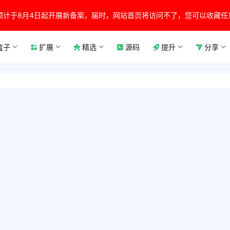
预计于8月4日起开展新备案，届时，网站首页将访问不了，您可以收藏任
盒子
扩展
精选
源码
提升
分享