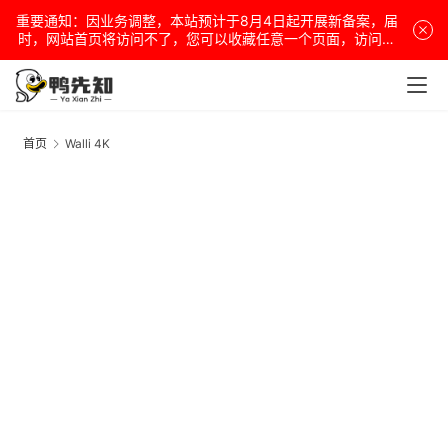
重要通知：因业务调整，本站预计于8月4日起开展新备案，届
时，网站首页将访问不了，您可以收藏任意一个页面，访问网
站！
安
卓
首页
Walli 4K
W
4
盒
子
扩
展
精
选
查看会员权益