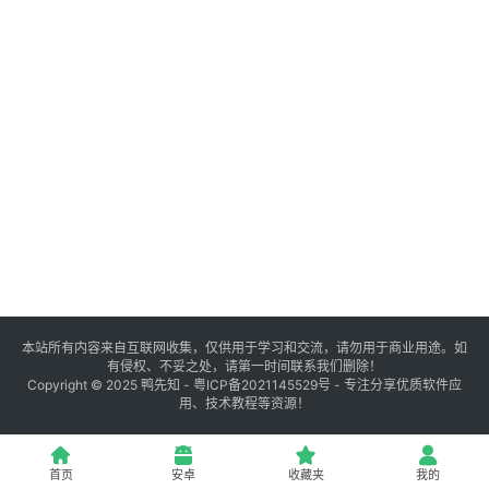
登录
注册
源
码
提
升
分
享
本站所有内容来自互联网收集，仅供用于学习和交流，请勿用于商业用途。如
有侵权、不妥之处，请第一时间联系我们删除！
收
Copyright © 2025
鸭先知
-
粤ICP备2021145529号
- 专注分享优质软件应
用、技术教程等资源！
藏
夹
首页
安卓
收藏夹
我的